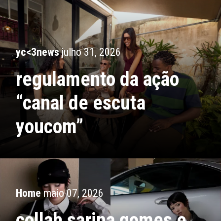
yc<3news
julho 31, 2026
regulamento da ação
“canal de escuta
youcom”
Home
maio 07, 2026
collab sarina gomes e