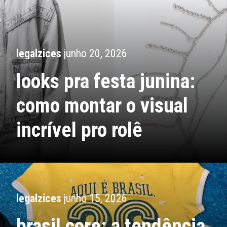
legalzices
junho 20, 2026
looks pra festa junina:
como montar o visual
incrível pro rolê
legalzices
junho 15, 2026
brasil core: a tendência