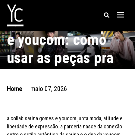
collab sarina gomes
e youcom: como
usar as peças pra
criar looks estilosos
Home
maio 07, 2026
a collab sarina gomes e youcom junta moda, atitude e
liberdade de expressão. a parceria nasce da conexão
entre o estilo autêntico da sarina e o dna da youcom,