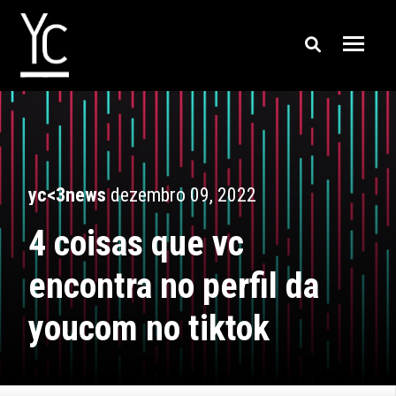
yc<3news
dezembro 09, 2022
4 coisas que vc
encontra no perfil da
youcom no tiktok