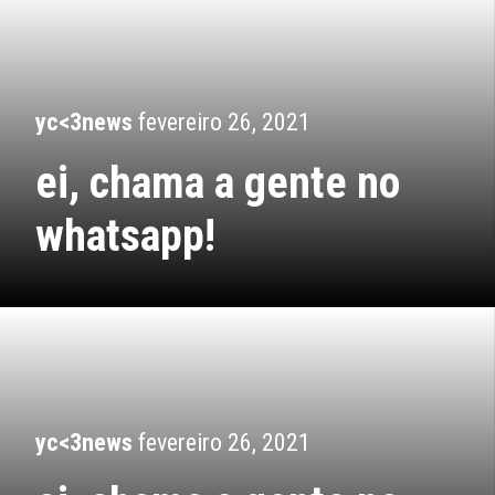
yc<3news
fevereiro 26, 2021
ei, chama a gente no
whatsapp!
yc<3news
fevereiro 26, 2021