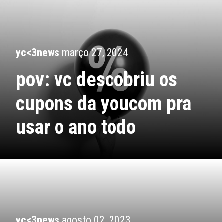
yc<3news
março 27, 2024
pov: vc descobriu os
cupons da youcom pra
usar o ano todo
yc<3news
agosto 02, 2023