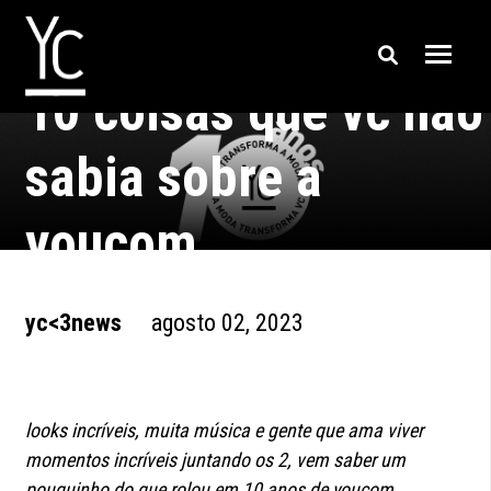
10 coisas que vc não
sabia sobre a
youcom
yc<3news
agosto 02, 2023
looks incríveis, muita música e gente que ama viver
momentos incríveis juntando os 2, vem saber um
pouquinho do que rolou em 10 anos de youcom