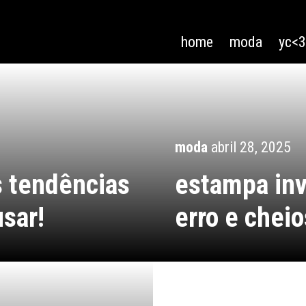
home
moda
yc<
moda
abril 28, 2025
s tendências
estampa in
sar!
erro e cheio