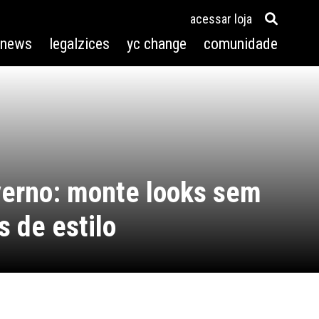
acessar loja
3news
legalzices
yc change
comunidade
verno: monte looks sem
s de estilo