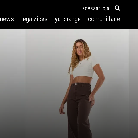
acessar loja
3news
legalzices
yc change
comunidade