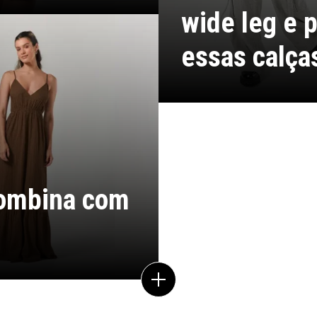
wide leg e 
essas calça
combina com