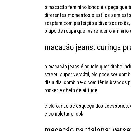
o macacão feminino longo é a peça que tra
diferentes momentos e estilos sem esfor
adaptam com perfeição a diversos rolês, 
o tipo de roupa que faz render o armário 
macacão jeans: curinga pr
o
macacão jeans
é aquele queridinho ind
street. super versátil, ele pode ser co
dia a dia. combine-o com tênis brancos p
rocker e cheio de atitude.
e claro, não se esqueça dos acessórios,
e completar o look.
macacão pantalona: versati