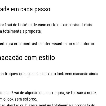
idade em cada passo
ook? vai de bota! as de cano curto deixam o visual mais
m totalmente a proposta.
anto pra criar contrastes interessantes no rolê noturno.
 macacão com estilo
ns truques que ajudam a deixar o look com macacão ainda
a a dia? vai de algodão ou linho. agora, se for sair à noite,
m o look sem esforço.
sas abertas ou blazers mudam totalmente a proposta do