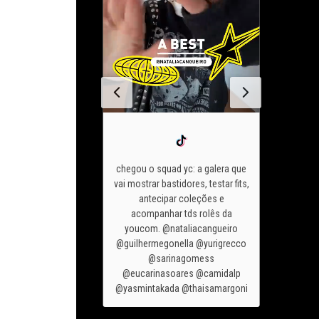
chegou o squad yc: a galera que
vai mostrar bastidores, testar fits,
 de são joão 2026
antecipar coleções e
se meu o
do tudo
diz pra
acompanhar tds rolês da
me ver 
á quer apostar?
youcom. @nataliacangueiro
look da
m #lojayoucom
@guilhermegonella @yurigrecco
#loja
ashiontok
@sarinagomess
@eucarinasoares @camidalp
@yasmintakada @thaisamargoni