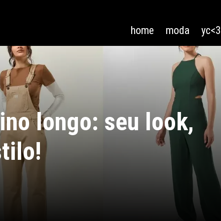
home
moda
yc<
no longo: seu look,
tilo!