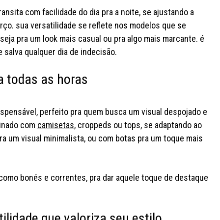
nsita com facilidade do dia pra a noite, se ajustando a
ço. sua versatilidade se reflete nos modelos que se
seja pra um look mais casual ou pra algo mais marcante. é
e salva qualquer dia de indecisão.
a todas as horas
ispensável, perfeito pra quem busca um visual despojado e
mbinado com
camisetas
, croppeds ou tops, se adaptando ao
ra um visual minimalista, ou com botas pra um toque mais
 como bonés e correntes, pra dar aquele toque de destaque
lidade que valoriza seu estilo