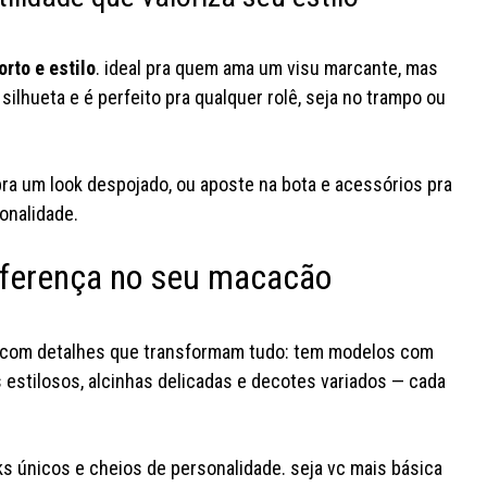
rto e estilo
. ideal pra quem ama um visu marcante, mas
silhueta e é perfeito pra qualquer rolê, seja no trampo ou
ra um look despojado, ou aposte na bota e acessórios pra
onalidade.
iferença no seu macacão
a busca pelo look pfto de são
as trends
joão acabou
conta pra gnt
estão servin
m com detalhes que transformam tudo: tem modelos com
qual deles vc usaria sem pensar
gnt qual vc j
duas vezes? #youcom
#youco
 estilosos, alcinhas delicadas e decotes variados — cada
#lojayoucom #fashiontok
#f
ks únicos e cheios de personalidade. seja vc mais básica