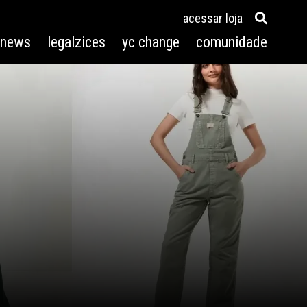
acessar loja
3news
legalzices
yc change
comunidade