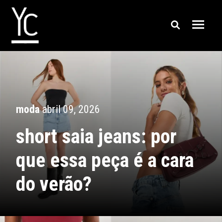
moda
abril 09, 2026
short saia jeans: por
que essa peça é a cara
do verão?