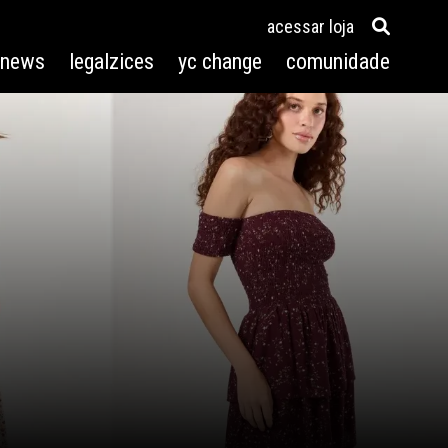
acessar loja
3news
legalzices
yc change
comunidade