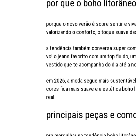
por que o boho litorâne
porque o novo verão é sobre sentir e viv
valorizando o conforto, o toque suave das
a tendência também conversa super com a
vc! o jeans favorito com um top fluido, u
vestido que te acompanha do dia até a no
em 2026, a moda segue mais sustentável 
cores fica mais suave e a estética boho l
real.
principais peças e como
pra mergulhar na tendência boho litorân