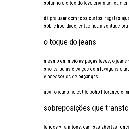
soltinho e o tecido leve criam um caiment
dá pra usar com tops curtos, regatas aju
sobre liberdade, então fica à vontade pr
o toque do jeans
mesmo em meio às peças leves, o
jeans
shorts,
saias
e calças com lavagens clar
e acessórios de miçangas.
usar o jeans no estilo boho litorâneo é mi
sobreposições que trans
lenços viram tops, camisas abertas func