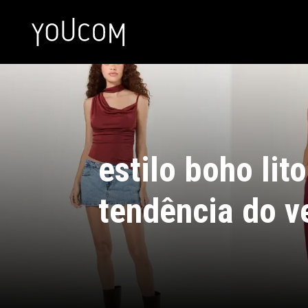
estilo boho lit
tendência do v