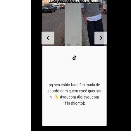
chegou o
vai mostra
o look pfto de são
ant
pq seu estilo também muda de
u
conta pra gnt
acom
acordo com quem você quer ser
c usaria sem pensar
youco
hj.
#youcom #lojayoucom
ezes? #youcom
@guilhe
#fashiontok
com #fashiontok
@eucar
@yasmin