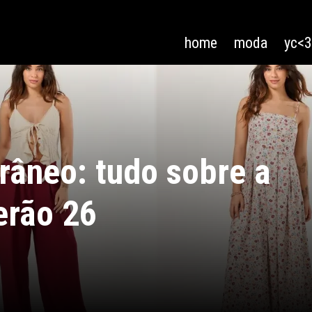
home
moda
yc<
orâneo: tudo sobre a
erão 26