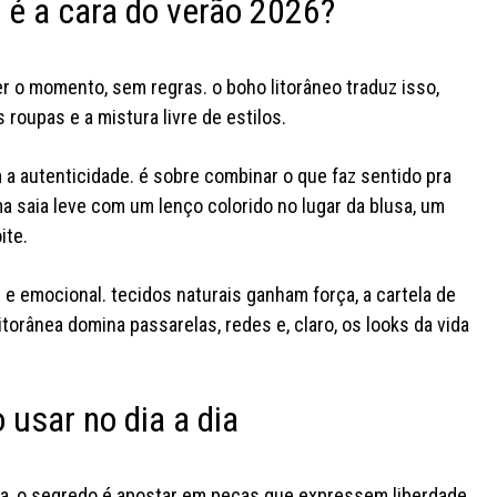
o é a cara do verão 2026?
er o momento, sem regras. o boho litorâneo traduz isso,
 roupas e a mistura livre de estilos.
 autenticidade. é sobre combinar o que faz sentido pra
ma saia leve com um lenço colorido no lugar da blusa, um
ite.
quem foi, viu! e quem não foi já
e emocional. tecidos naturais ganham força, a cartela de
pode colar pq a yc morumbi tá
a busca pel
itorânea domina passarelas, redes e, claro, os looks da vida
aberta e cheia de novidades
joão acabo
bora visitar? e conta aqui: onde
qual deles v
vc quer o próximo rolê yc?
duas v
#youcom #lojayoucom
#lojayou
 usar no dia a dia
#fashiontok
ea, o segredo é apostar em peças que expressem liberdade,