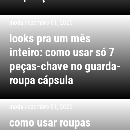
moda
dezembro 01, 2025
looks pra um mês
inteiro: como usar só 7
peças-chave no guarda-
roupa cápsula
moda
dezembro 01, 2025
como usar roupas