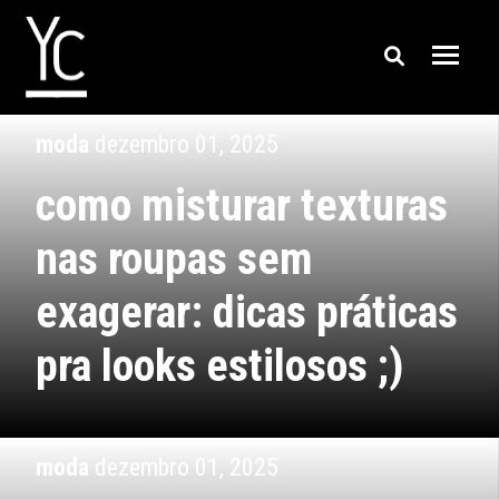
moda
dezembro 01, 2025
como misturar texturas
nas roupas sem
exagerar: dicas práticas
pra looks estilosos ;)
moda
dezembro 01, 2025