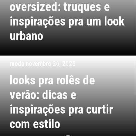
oversized: truques e
inspirações pra um look
urbano
moda
novembro 26, 2025
looks pra rolês de
verão: dicas e
inspirações pra curtir
com estilo