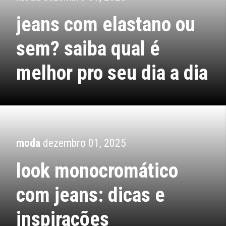
jeans com elastano ou
sem? saiba qual é
melhor pro seu dia a dia
moda
dezembro 01, 2025
look monocromático
com jeans: dicas e
inspirações