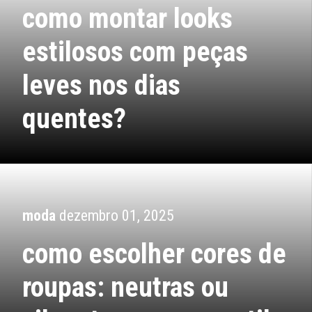
como montar looks
estilosos com peças
leves nos dias
quentes?
moda
dezembro 01, 2025
como escolher cores de
roupas: neutras ou