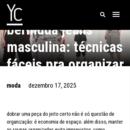
como dobrar
bermuda jeans
masculina: técnicas
fáceis pra organizar
o guarda-roupa
moda
dezembro 17, 2025
dobrar uma peça do jeito certo não é só questão de
organização: é economia de espaço. além disso, manter
as roupas organizadas evita imprevistos, como