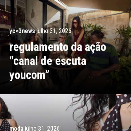
yc<3news
julho 31, 2026
regulamento da ação
“canal de escuta
youcom”
moda
julho 31, 2026