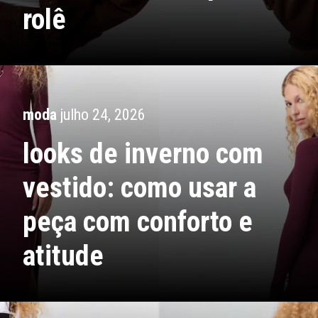
rolê
moda
julho 24, 2026
looks de inverno com
vestido: como usar a
peça com conforto e
atitude