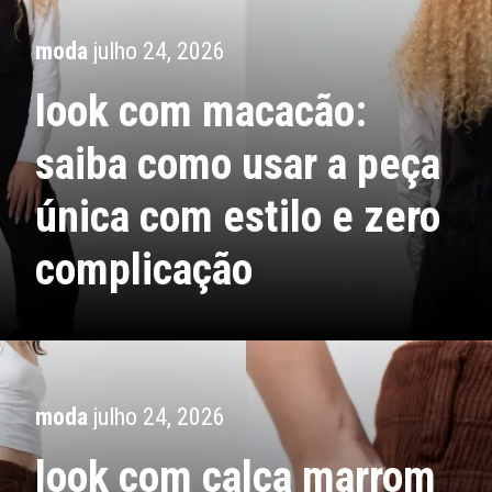
moda
julho 24, 2026
look com macacão:
saiba como usar a peça
única com estilo e zero
complicação
moda
julho 24, 2026
look com calça marrom