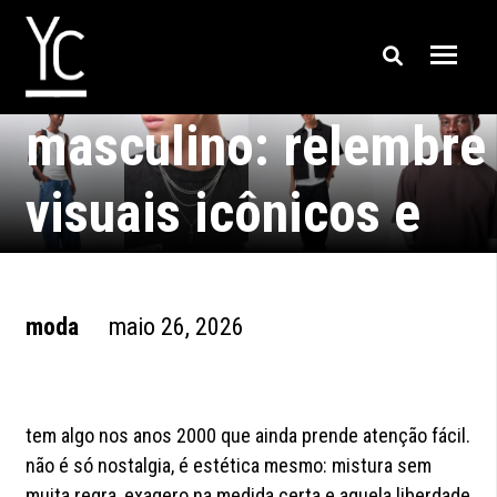
look anos 2000
masculino: relembre
visuais icônicos e
adapte ao seu estilo
moda
maio 26, 2026
tem algo nos anos 2000 que ainda prende atenção fácil.
não é só nostalgia, é estética mesmo: mistura sem
muita regra, exagero na medida certa e aquela liberdade