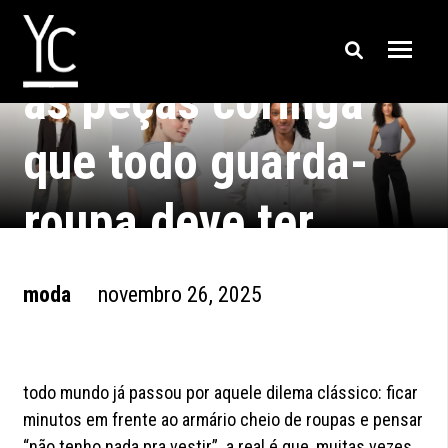
as peças coringa
que todo guarda-
roupa deve ter
moda
novembro 26, 2025
todo mundo já passou por aquele dilema clássico: ficar
minutos em frente ao armário cheio de roupas e pensar
“não tenho nada pra vestir”. a real é que, muitas vezes,