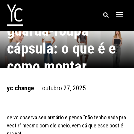
guarda-roupa
cápsula: o que é e
como montar
yc change
outubro 27, 2025
se vc observa seu armário e pensa “não tenho nada pra
vestir” mesmo com ele cheio, vem cá que esse post é
pra vc!