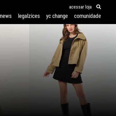
acessar loja
3news
legalzices
yc change
comunidade