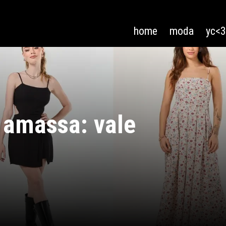
home
moda
yc<
 amassa: vale