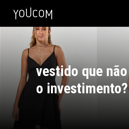
vestido que não
o investimento?