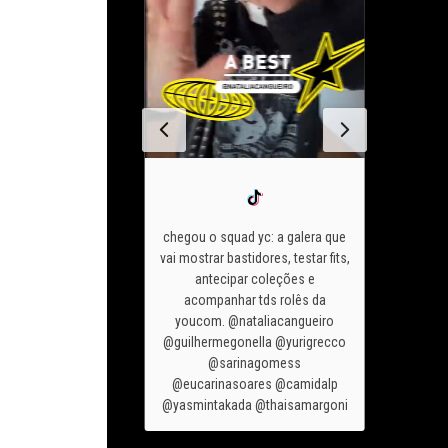
chegou o squad yc: a galera que
vai mostrar bastidores, testar fits,
 de são joão 2026
antecipar coleções e
se meu o
do tudo
diz pra
acompanhar tds rolês da
me ver 
á quer apostar?
youcom. @nataliacangueiro
look da
m #lojayoucom
@guilhermegonella @yurigrecco
#loja
ashiontok
@sarinagomess
@eucarinasoares @camidalp
@yasmintakada @thaisamargoni