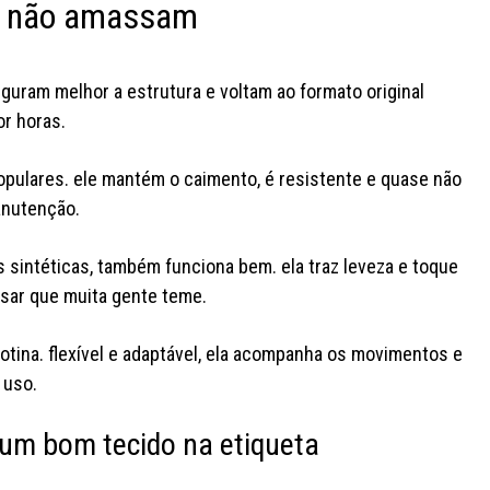
ue não amassam
eguram melhor a estrutura e voltam ao formato original
r horas.
pulares. ele mantém o caimento, é resistente e quase não
manutenção.
s sintéticas, também funciona bem. ela traz leveza e toque
ssar que muita gente teme.
a busca pelo look pfto de são
as trends
joão acabou
conta pra gnt
estão servin
otina. flexível e adaptável, ela acompanha os movimentos e
qual deles vc usaria sem pensar
gnt qual vc j
duas vezes? #youcom
#youco
 uso.
#lojayoucom #fashiontok
#f
r um bom tecido na etiqueta