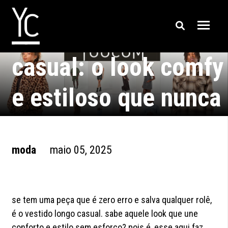
vestido longo
casual: o look comfy
e estiloso que nunca
decepciona
moda
maio 05, 2025
se tem uma peça que é zero erro e salva qualquer rolê,
é o vestido longo casual. sabe aquele look que une
conforto e estilo sem esforço? pois é, esse aqui faz