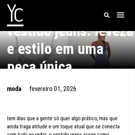
vestido jeans: leveza
e estilo em uma
peça única
moda
fevereiro 01, 2026
tem dias que a gente só quer algo prático, mas que
ainda traga atitude e um toque atual que se conecta
com tudo ao redor. o vestido jeans surge como