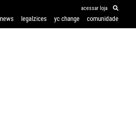
acessar loja
3news
legalzices
yc change
comunidade