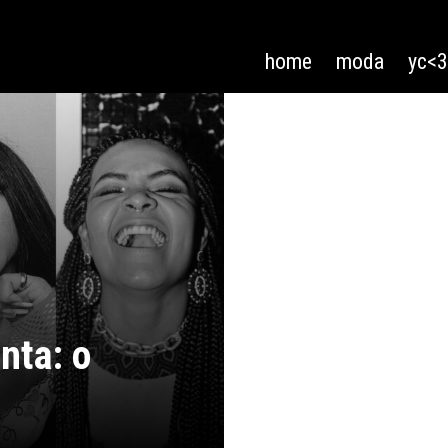
home
moda
yc<
nta: o