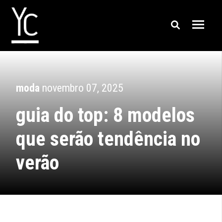
moda
novembro 07, 2025
guia do top: 8 modelos
que serão tendência no
verão