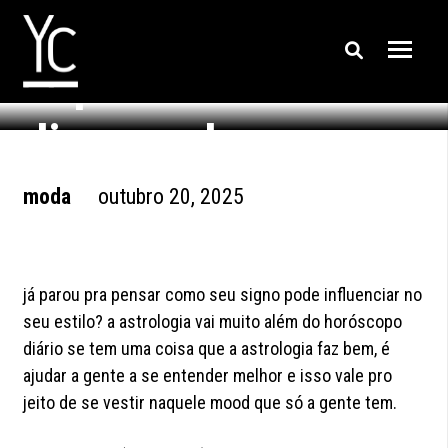
estilo de cada signo:
o que os astros
dizem sobre seu
visual?
moda
outubro 20, 2025
já parou pra pensar como seu signo pode influenciar no
seu estilo? a astrologia vai muito além do horóscopo
diário se tem uma coisa que a astrologia faz bem, é
ajudar a gente a se entender melhor e isso vale pro
jeito de se vestir naquele mood que só a gente tem.