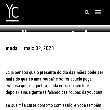
presente de dia das
mães: 5 looks pra
pedir emprestado
depois
moda
maio 02, 2023
vc já pensou que o
presente do dia das mães pode ser
mais do que só uma roupa
? e se for aquela peça
estilosa que, de quebra, ainda entra no seu look
depois? sim, a gente tá falando das roupas da youcom!
se sua mãe curte conforto com estilo, e você também