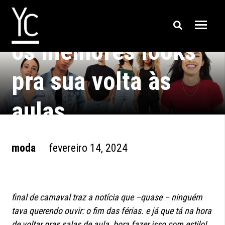
os melhores looks
pra sua volta às
aulas
moda
fevereiro 14, 2024
final de carnaval traz a notícia que –quase – ninguém
tava querendo ouvir: o fim das férias. e já que tá na hora
de voltar pras salas de aula, bora fazer isso com estilo!