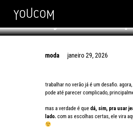
o jeans certo p
sem passar pe
moda
janeiro 29, 2026
trabalhar no verão já é um desafio. agora
pode até parecer complicado, principalm
mas a verdade é que
dá, sim, pra usar j
lado.
com as escolhas certas, ele vira aq