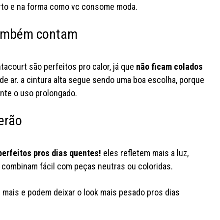
to e na forma como vc consome moda.
#lojayoucom #fashiontok
#f
também contam
acourt são perfeitos pro calor, já que
não ficam colados
de ar. a cintura alta segue sendo uma boa escolha, porque
ante o uso prolongado.
erão
perfeitos pros dias quentes!
eles refletem mais a luz,
 combinam fácil com peças neutras ou coloridas.
 mais e podem deixar o look mais pesado pros dias