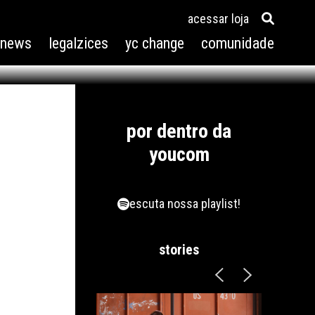
acessar loja
3news
legalzices
yc change
comunidade
por dentro da
youcom
escuta nossa playlist!
stories