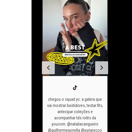
chegou o squad yc: a galera que
vai mostrar bastidores, testar fits,
 de são joão 2026
antecipar coleções e
se meu o
do tudo
diz pra
acompanhar tds rolês da
me ver 
á quer apostar?
youcom. @nataliacangueiro
look da
m #lojayoucom
@guilhermegonella @yurigrecco