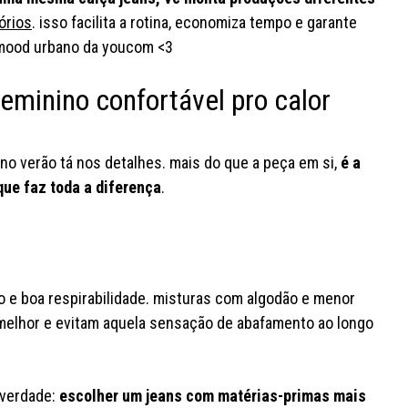
órios
. isso facilita a rotina, economiza tempo e garante
 mood urbano da youcom <3
eminino confortável pro calor
no verão tá nos detalhes. mais do que a peça em si,
é a
ue faz toda a diferença
.
o e boa respirabilidade. misturas com algodão e menor
 melhor e evitam aquela sensação de abafamento ao longo
a busca pelo look pfto de são
as trends
joão acabou
conta pra gnt
estão servin
qual deles vc usaria sem pensar
gnt qual vc j
 verdade:
escolher um jeans com matérias-primas mais
duas vezes? #youcom
#youco