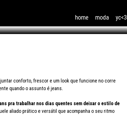
ra trabalhar no verão
home
moda
yc<
rrengue
, juntar conforto, frescor e um look que funcione no corre
ente quando o assunto é jeans.
eans pra trabalhar nos dias quentes sem deixar o estilo de
uele aliado prático e versátil que acompanha o seu ritmo