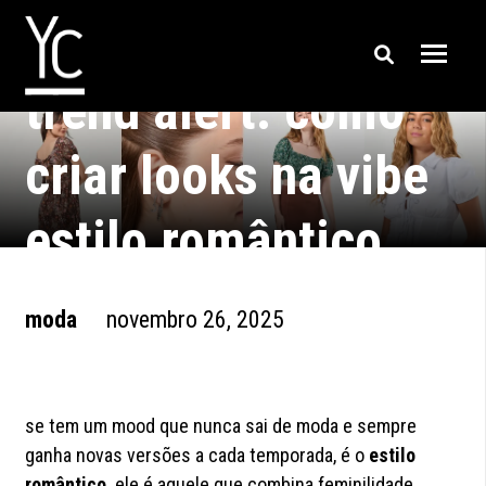
trend alert: como
criar looks na vibe
estilo romântico
moda
novembro 26, 2025
se tem um mood que nunca sai de moda e sempre
ganha novas versões a cada temporada, é o
estilo
romântico
. ele é aquele que combina feminilidade,