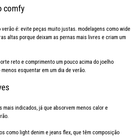
o comfy
 verão é: evite peças muito justas. modelagens como wide
ras altas porque deixam as pernas mais livres e criam um
 corte reto e comprimento um pouco acima do joelho
o menos esquentar em um dia de verão.
quem foi, viu! e quem não foi já
ves
pode colar pq a yc morumbi tá
a busca pel
aberta e cheia de novidades
joão acabo
bora visitar? e conta aqui: onde
qual deles v
vc quer o próximo rolê yc?
duas v
os mais indicados, já que absorvem menos calor e
#youcom #lojayoucom
#lojayou
erão.
#fashiontok
dos como light denim e jeans flex, que têm composição