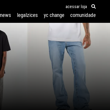
acessar loja
3news
legalzices
yc change
comunidade
r