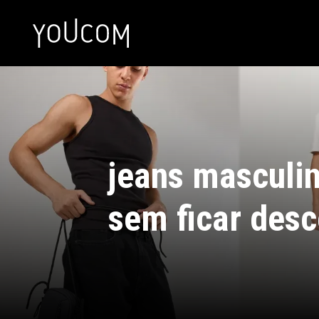
jeans masculi
sem ficar desc