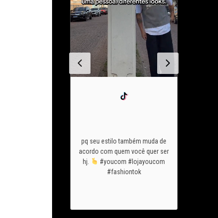
chegou o
vai mostra
o look pfto de são
ant
pq seu estilo também muda de
u
conta pra gnt
acom
acordo com quem você quer ser
c usaria sem pensar
youco
hj.
#youcom #lojayoucom
ezes? #youcom
@guilhe
#fashiontok
com #fashiontok
@eucar
@yasmin