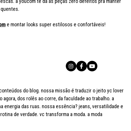
escas. a youcom te dá as peças zero defeitos pra manter
 quentes.
com
e montar looks super estilosos e confortáveis!
onteúdos do blog. nossa missão é traduzir o jeito yc lover
o agora, dos rolês ao corre, da faculdade ao trabalho. a
na energia das ruas. nossa essência? jeans, versatilidade e
rotina de verdade. vc transforma a moda. a moda