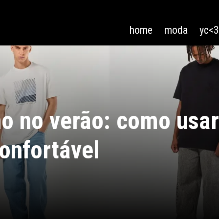
home
moda
yc<
no no verão: como usa
onfortável