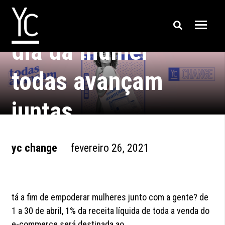
dia da mulher –
todas avançam
juntas
yc change
fevereiro 26, 2021
tá a fim de empoderar mulheres junto com a gente? de
1 a 30 de abril, 1% da receita líquida de toda a venda do
e-commerce será destinada ao