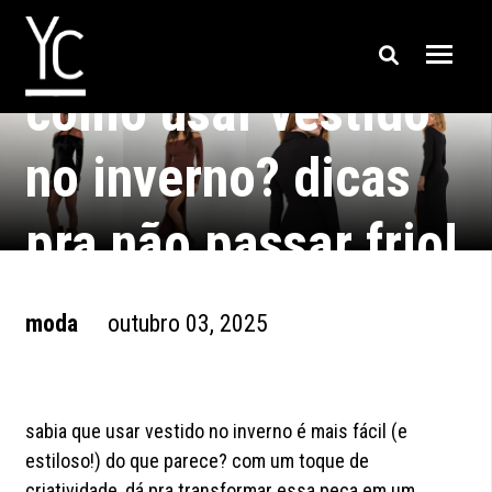
como usar vestido
no inverno? dicas
pra não passar frio!
moda
outubro 03, 2025
sabia que usar vestido no inverno é mais fácil (e
estiloso!) do que parece? com um toque de
criatividade, dá pra transformar essa peça em um