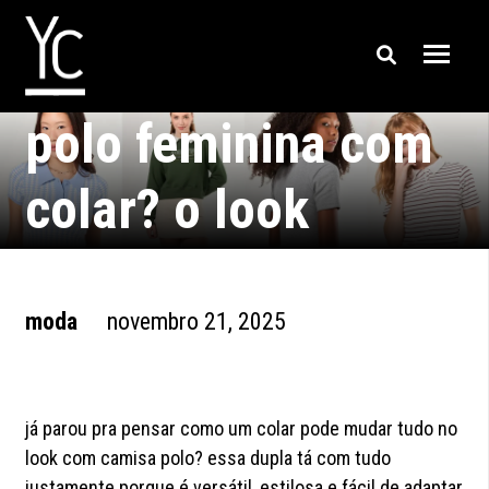
como usar camisa
polo feminina com
colar? o look
perfeito existe sim!
moda
novembro 21, 2025
já parou pra pensar como um colar pode mudar tudo no
look com camisa polo? essa dupla tá com tudo
justamente porque é versátil, estilosa e fácil de adaptar