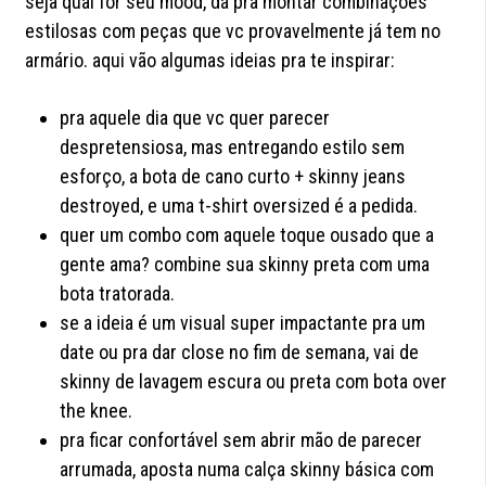
seja qual for seu mood, dá pra montar combinações
estilosas com peças que vc provavelmente já tem no
armário. aqui vão algumas ideias pra te inspirar:
pra aquele dia que vc quer parecer
despretensiosa, mas entregando estilo sem
esforço, a bota de cano curto + skinny jeans
destroyed, e uma t-shirt oversized é a pedida.
quer um combo com aquele toque ousado que a
gente ama? combine sua skinny preta com uma
bota tratorada.
se a ideia é um visual super impactante pra um
date ou pra dar close no fim de semana, vai de
skinny de lavagem escura ou preta com bota over
the knee.
pra ficar confortável sem abrir mão de parecer
arrumada, aposta numa calça skinny básica com