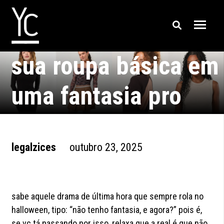
como transformar
sua roupa básica em
uma fantasia pro
halloween
legalzices
outubro 23, 2025
sabe aquele drama de última hora que sempre rola no
halloween, tipo: “não tenho fantasia, e agora?” pois é,
se vc tá passando por isso, relaxa que a real é que não