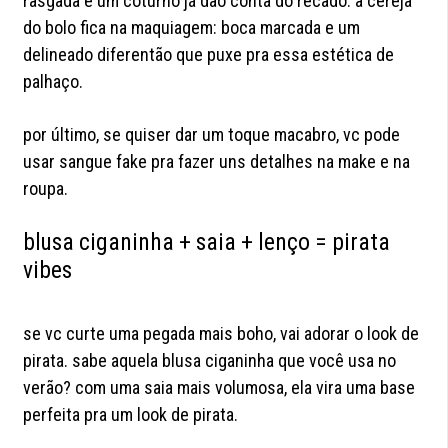
rasgada e um coturno já dão conta do recado. a cereja
do bolo fica na maquiagem: boca marcada e um
delineado diferentão que puxe pra essa estética de
palhaço.
por último, se quiser dar um toque macabro, vc pode
usar sangue fake pra fazer uns detalhes na make e na
roupa.
blusa ciganinha + saia + lenço = pirata
vibes
se vc curte uma pegada mais boho, vai adorar o look de
pirata. sabe aquela blusa ciganinha que você usa no
verão? com uma saia mais volumosa, ela vira uma base
perfeita pra um look de pirata.