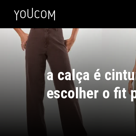
a calça é cintu
escolher o fit 