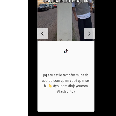
chegou o
vai mostra
o look pfto de são
ant
pq seu estilo também muda de
u
conta pra gnt
acom
acordo com quem você quer ser
c usaria sem pensar
youco
hj.
#youcom #lojayoucom
ezes? #youcom
@guilhe
#fashiontok
com #fashiontok
@eucar
@yasmin