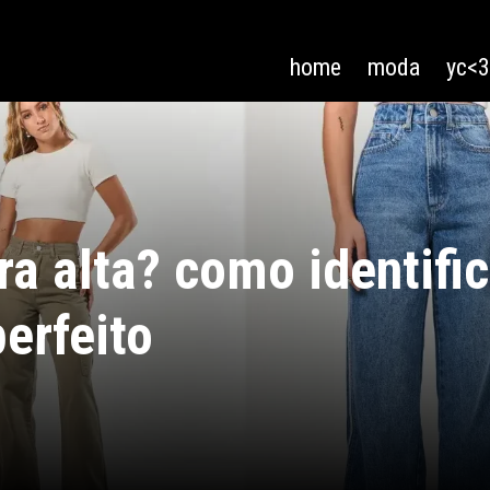
home
moda
yc<
ra alta? como identific
perfeito