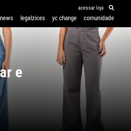
acessar loja
3news
legalzices
yc change
comunidade
ar e