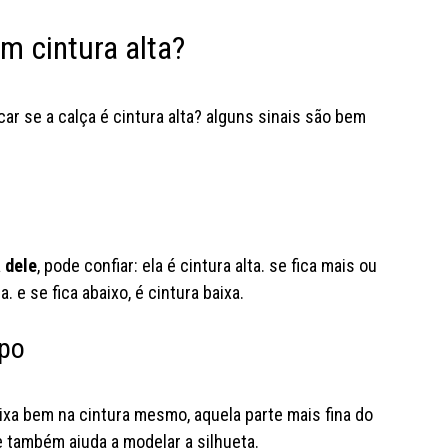
m cintura alta?
ar se a calça é cintura alta? alguns sinais são bem
quem foi, viu! e quem não foi já
 dele
, pode confiar: ela é cintura alta. se fica mais ou
pode colar pq a yc morumbi tá
a busca pel
 e se fica abaixo, é cintura baixa.
aberta e cheia de novidades
joão acabo
bora visitar? e conta aqui: onde
qual deles v
rpo
vc quer o próximo rolê yc?
duas v
#youcom #lojayoucom
#lojayou
#fashiontok
ixa bem na cintura mesmo, aquela parte mais fina do
ue também ajuda a modelar a silhueta.