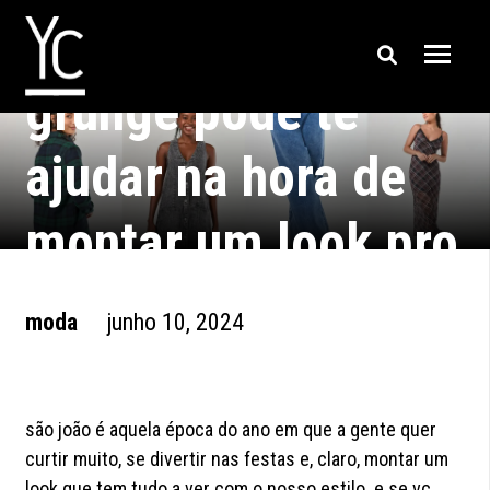
como o estilo
grunge pode te
ajudar na hora de
montar um look pro
são joão
moda
junho 10, 2024
são joão é aquela época do ano em que a gente quer
curtir muito, se divertir nas festas e, claro, montar um
look que tem tudo a ver com o nosso estilo. e se vc