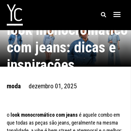
look monocromático
com jeans: dicas e
inspirações
moda
dezembro 01, 2025
o
look monocromático com jeans
é aquele combo em
que todas as peças são jeans, geralmente na mesma
tonalidade. a vibe é bem street e atemporal e o melhor: