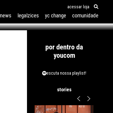
acessar loja
m
3news
legalzices
yc change
comunidade
por dentro da
youcom
escuta nossa playlist!
stories