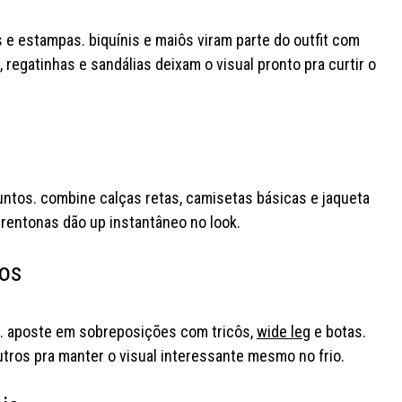
#lojayoucom #fashiontok
#f
 e estampas. biquínis e maiôs viram parte do outfit com
s, regatinhas e sandálias deixam o visual pronto pra curtir o
untos. combine calças retas, camisetas básicas e jaqueta
erentonas dão up instantâneo no look.
ios
s. aposte em sobreposições com tricôs,
wide leg
e botas.
tros pra manter o visual interessante mesmo no frio.