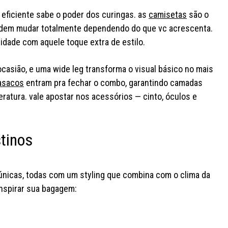
eficiente sabe o poder dos curingas. as
camisetas
são o
odem mudar totalmente dependendo do que vc acrescenta.
alidade com aquele toque extra de estilo.
 ocasião, e uma wide leg transforma o visual básico no mais
casacos
entram pra fechar o combo, garantindo camadas
ratura. vale apostar nos acessórios — cinto, óculos e
stinos
únicas, todas com um styling que combina com o clima da
inspirar sua bagagem:
a busca pelo look pfto de são
as trends
joão acabou
conta pra gnt
estão servin
qual deles vc usaria sem pensar
gnt qual vc j
duas vezes? #youcom
#youco