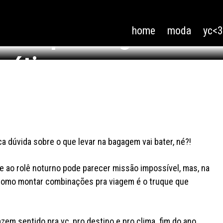
ooks pra viagem no fi
home
moda
yc<
práticas
ica dúvida sobre o que levar na bagagem vai bater, né?!
 ao rolê noturno pode parecer missão impossível, mas, na
r como montar combinações pra viagem é o truque que
em sentido pra vc, pro destino e pro clima. fim do ano