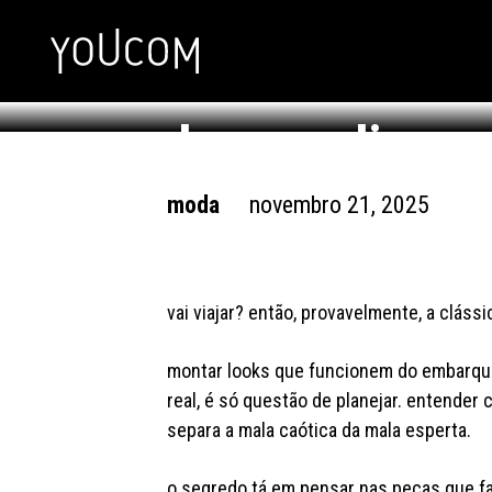
como montar l
do ano: dicas 
moda
novembro 21, 2025
vai viajar? então, provavelmente, a cláss
montar looks que funcionem do embarque
real, é só questão de planejar. entende
separa a mala caótica da mala esperta.
o segredo tá em pensar nas peças que faz