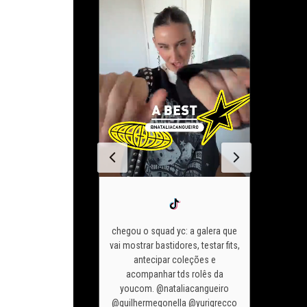
chegou o squad yc: a galera que
vai mostrar bastidores, testar fits,
 de são joão 2026
antecipar coleções e
se meu o
do tudo
diz pra
acompanhar tds rolês da
me ver 
á quer apostar?
youcom. @nataliacangueiro
look da
m #lojayoucom
@guilhermegonella @yurigrecco