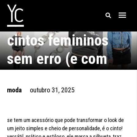
como combinar
cintos femininos
sem erro (e com
estilo)
moda
outubro 31, 2025
se tem um acessório que pode transformar o look de
um jeito simples e cheio de personalidade, é o cinto!
versátil, prático e estiloso, ele marca a silhueta, traz