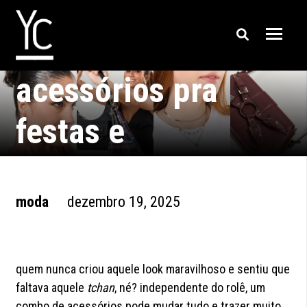
como combinar
acessórios pra
festas e
confraternizações?
moda
dezembro 19, 2025
quem nunca criou aquele look maravilhoso e sentiu que
faltava aquele
tchan
, né? independente do rolê, um
combo de acessórios pode mudar tudo e trazer muito