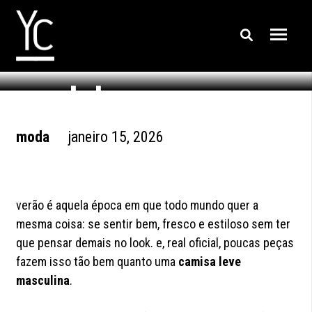
camisas leves
masculinas: 5
modelos pra usar no
verão
moda
janeiro 15, 2026
verão é aquela época em que todo mundo quer a
mesma coisa: se sentir bem, fresco e estiloso sem ter
que pensar demais no look. e, real oficial, poucas peças
fazem isso tão bem quanto uma
camisa leve
masculina
.