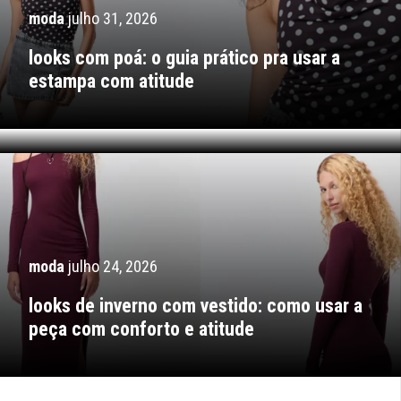
moda
julho 31, 2026
moda
julho 31, 2026
looks com poá: o guia prático pra usar a
estampa com atitude
looks com jaqueta bomber: o guia de estilo
definitivo pro seu rolê
moda
julho 24, 2026
looks de inverno com vestido: como usar a
peça com conforto e atitude