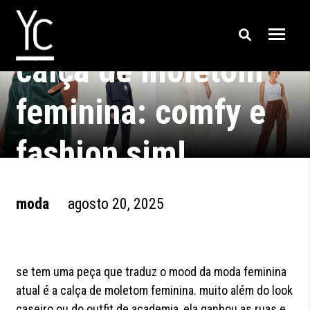
calça de moletom
feminina: comfy e
fashion sim!
moda
agosto 20, 2025
se tem uma peça que traduz o mood da moda feminina
atual é a calça de moletom feminina. muito além do look
caseiro ou do outfit de academia, ela ganhou as ruas e