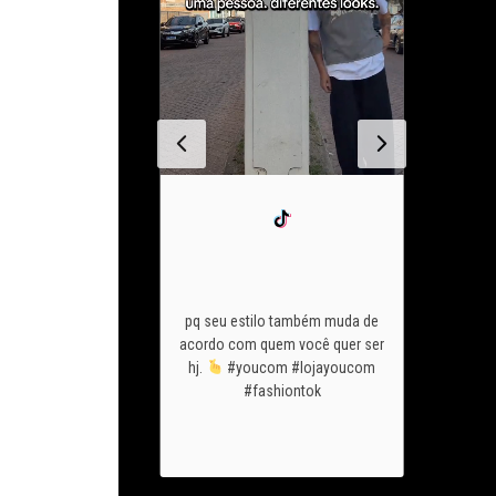
chegou o
vai mostra
o look pfto de são
ant
pq seu estilo também muda de
u
conta pra gnt
acom
acordo com quem você quer ser
c usaria sem pensar
youco
hj.
#youcom #lojayoucom
ezes? #youcom
@guilhe
#fashiontok
com #fashiontok
@eucar
@yasmin