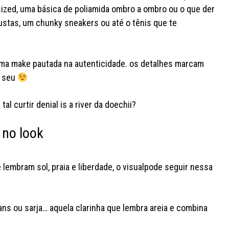
ized, uma básica de poliamida ombro a ombro ou o que der
ustas, um chunky sneakers ou até o tênis que te
uma make pautada na autenticidade. os detalhes marcam
o seu
al curtir denial is a river da doechii?
a no look
e lembram sol, praia e liberdade, o visualpode seguir nessa
eans ou sarja… aquela clarinha que lembra areia e combina