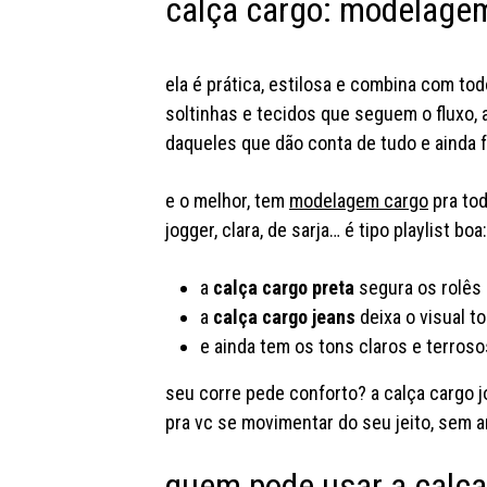
calça cargo: modelage
ela é prática, estilosa e combina com tod
soltinhas e tecidos que seguem o fluxo, 
daqueles que dão conta de tudo e ainda f
e o melhor, tem
modelagem cargo
pra tod
jogger, clara, de sarja… é tipo playlist b
a
calça cargo preta
segura os rolês
a
calça cargo jeans
deixa o visual t
e ainda tem os tons claros e terro
seu corre pede conforto? a calça cargo 
pra vc se movimentar do seu jeito, sem 
quem pode usar a calça