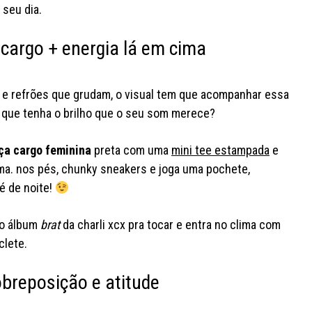
 seu dia.
 cargo + energia lá em cima
p e refrões que grudam, o visual tem que acompanhar essa
ok que tenha o brilho que o seu som merece?
ça cargo feminina
preta com uma
mini tee estampada
e
ima. nos pés, chunky sneakers e joga uma pochete,
é de noite!
a o álbum
brat
da charli xcx pra tocar e entra no clima com
clete.
obreposição e atitude