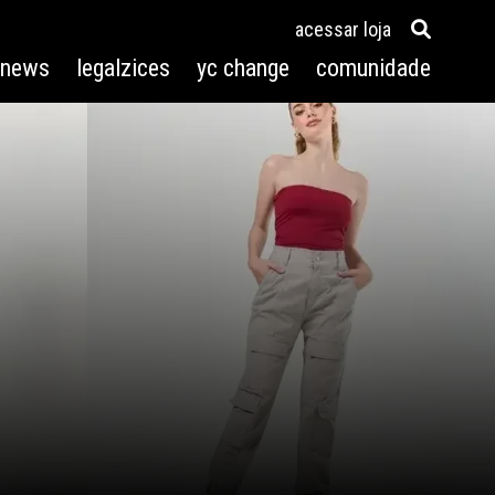
acessar loja
3news
legalzices
yc change
comunidade