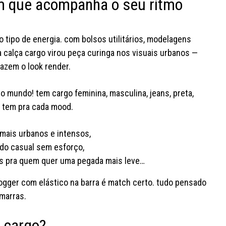
m que acompanha o seu ritmo
o tipo de energia. com bolsos utilitários, modelagens
a calça cargo virou peça curinga nos visuais urbanos —
azem o look render.
o mundo! tem cargo feminina, masculina, jeans, preta,
oa: tem pra cada mood.
 mais urbanos e intensos,
odo casual sem esforço,
sos pra quem quer uma pegada mais leve…
jogger com elástico na barra é match certo. tudo pensado
amarras.
 cargo?