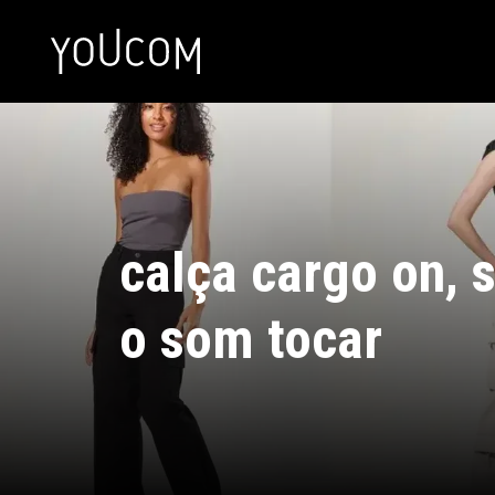
calça cargo on, s
o som tocar