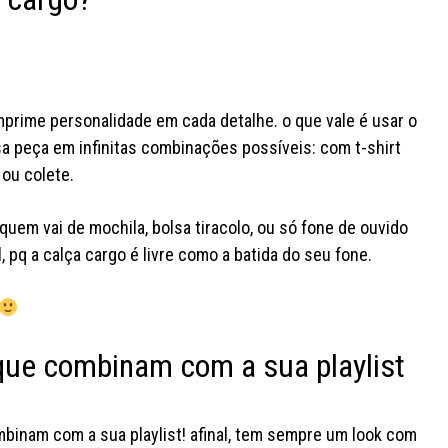
mprime personalidade em cada detalhe. o que vale é usar o
ssa peça em infinitas combinações possíveis: com t-shirt
 ou colete.
 quem vai de mochila, bolsa tiracolo, ou só fone de ouvido
 pq a calça cargo é livre como a batida do seu fone.
quem foi, viu! e quem não foi já
pode colar pq a yc morumbi tá
a busca pel
aberta e cheia de novidades
joão acabo
bora visitar? e conta aqui: onde
qual deles v
vc quer o próximo rolê yc?
duas v
que combinam com a sua playlist
#youcom #lojayoucom
#lojayou
#fashiontok
mbinam com a sua playlist! afinal, tem sempre um look com