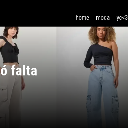
home
moda
yc<
ó falta