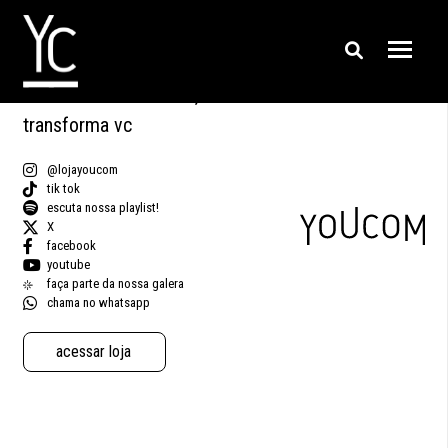
vc transforma a moda, a moda
transforma vc
@lojayoucom
tik tok
escuta nossa playlist!
X
facebook
youtube
faça parte da nossa galera
chama no whatsapp
acessar loja