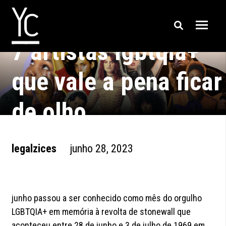
7 artistas lgbtqia+
que vale a pena ficar
de olho
legalzices
junho 28, 2023
junho passou a ser conhecido como mês do orgulho
LGBTQIA+ em memória à revolta de stonewall que
aconteceu entre 28 de junho e 3 de julho de 1969 em